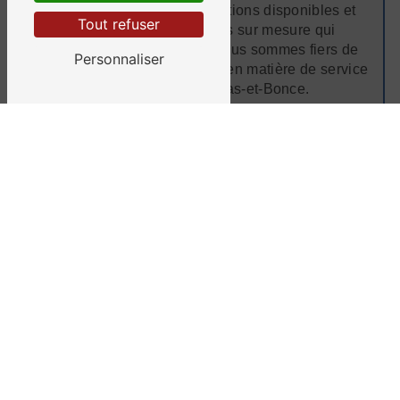
spécifiques, discuter des options disponibles et
Tout refuser
vous fournir des solutions sur mesure qui
répondent à vos attentes. Nous sommes fiers de
Personnaliser
notre réputation d'excellence en matière de service
à la clientèle à Satolas-et-Bonce.
Des tarifs compétitifs
Chez Ségura, nous croyons que des services de
climatisation de qualité ne doivent pas
nécessairement coûter une fortune. Nous
proposons des tarifs compétitifs à Satolas-et-
Bonce tout en maintenant des normes de qualité
élevées. Vous pouvez compter sur nous pour des
solutions abordables sans compromis sur la
qualité.
Contactez-nous dès aujourd'hui
Si vous avez besoin de services de climatisation à
Satolas-et-Bonce, ne cherchez pas plus loin que