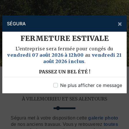
×
SÉGURA
FERMETURE ESTIVALE
L’entreprise sera fermée pour congés du
vendredi 07 août 2026 à 12h00
au
vendredi 21
août 2026 inclus
.
PASSEZ UN BEL ÉTÉ !
Ne plus afficher ce message
NOS DERNIÈRES CRÉATIONS
À VILLEMOIRIEU ET SES ALENTOURS
Ségura met à votre disposition cette
galerie photo
de nos anciens travaux. Vous y retrouverez
toutes