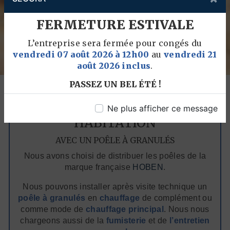
FERMETURE ESTIVALE
L’entreprise sera fermée pour congés du
vendredi 07 août 2026 à 12h00
au
vendredi 21
août 2026 inclus
.
PASSEZ UN BEL ÉTÉ !
RÉCHAUFFEZ VOTRE
Ne plus afficher ce message
HABITATION
AVEC UN POÊLE À GRANULÉS
Nous avons choisi de distribuer les poêles de la
marque française
HOBEN
.
Nous pouvons installer après visite technique un
poêle à granulés
en
chauffage
de complément ou
comme mode de
chauffage principal
. Nous nous
chargeons aussi de la
fumisterie
et de
l’entretien