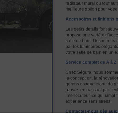
radiateur mural ou tout aut
meilleure option pour votr
Accessoires et finitions 
Les petits détails font sou
propose une variété d'acces
salle de bain. Des miroirs 
par les luminaires élégants
votre salle de bain en un e
Service complet de A à Z
Chez Ségura, nous sommes f
la conception, la rénovation
gérons chaque étape du proj
œuvre, en passant par l'ent
interlocuteur, ce qui simpl
expérience sans stress.
Contactez-nous dès aujo