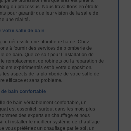
quipe de professionnels qualifiés est prête à
ong du processus. Nous travaillons en étroite
nts pour garantir que leur vision de la salle de
e une réalité.
 votre salle de bain
çue nécessite une plomberie fiable. Chez
ns à fournir des services de plomberie de
le de bain. Que ce soit pour l'installation de
 le remplacement de robinets ou la réparation de
mbiers expérimentés est à votre disposition.
s les aspects de la plomberie de votre salle de
re efficace et sans problème.
 de bain confortable
le de bain véritablement confortable, un
at est essentiel, surtout dans les mois plus
 sommes des experts en chauffage et nous
r et installer le meilleur système de chauffage
ue vous préfériez un chauffage par le sol, un