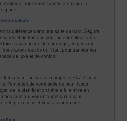
re système, nous vous conseillerons sur la
e espace.
personnalisés
vent la différence dans une salle de bain. Ségura
soires et de finitions pour personnaliser votre
éclairés aux options de carrelage, en passant
, nous avons tout ce qu'il faut pour transformer
space de luxe et de confort.
iers d'offrir un service complet de A à Z pour
 et l'entretien de votre salle de bain. Nous
et, de la planification initiale à la mise en
retien continu. Vous n'aurez qu'un seul
ifiera le processus et vous assurera une
urd'hui