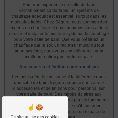
Pour une expérience de salle de bain
véritablement confortable, un système de
chauffage adéquat est essentiel, surtout dans les
mois plus froids. Chez Ségura, nous sommes des
experts en chauffage et nous pouvons vous aider à
choisir et installer le meilleur système de chauffage
pour votre salle de bain. Que vous préfériez un
chauffage par le sol, un radiateur mural ou tout
autre système, nous vous conseillerons sur la
meilleure option pour votre espace.
Accessoires et finitions personnalisés
Les petits détails font souvent la différence dans
une salle de bain. Ségura propose une variété
d'accessoires et de finitions pour personnaliser
votre salle de bain. Des miroirs éclairés aux
options de carrelage, en passant par les luminaires
élégants, nous avons tout ce qu'il faut pour
transformer votre salle de bain en un espace de
Ce site utilise des cookies
luxe et de confort.