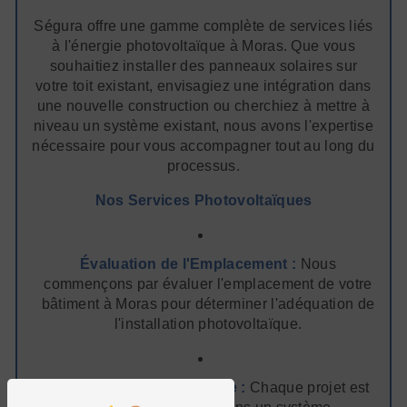
Ségura offre une gamme complète de services liés
à l'énergie photovoltaïque à Moras. Que vous
souhaitiez installer des panneaux solaires sur
votre toit existant, envisagiez une intégration dans
une nouvelle construction ou cherchiez à mettre à
niveau un système existant, nous avons l'expertise
nécessaire pour vous accompagner tout au long du
processus.
Nos Services Photovoltaïques
Évaluation de l'Emplacement :
Nous
commençons par évaluer l'emplacement de votre
bâtiment à Moras pour déterminer l'adéquation de
l'installation photovoltaïque.
Conception Personnalisée :
Chaque projet est