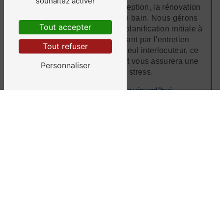
souhaitez activer
complet de A à Z pour la conception, la rénovation
et l'entretien de votre salle de bain. Nous gérons
Tout accepter
chaque étape du projet, de la planification initiale à
la mise en œuvre, en passant par l'entretien
Tout refuser
continu. Vous n'aurez qu'un seul interlocuteur, ce
qui simplifiera le processus et vous assurera une
Personnaliser
expérience sans stress.
Contactez-nous dès aujourd'hui
Si vous recherchez des professionnels de
confiance pour la rénovation ou l'entretien de votre
salle de bain à Crémieu, ne cherchez pas plus loin
que Ségura. Notre équipe est prête à vous aider à
créer la salle de bain de vos rêves. Contactez-
nous dès aujourd'hui pour discuter de votre projet
et obtenir un devis gratuit. Votre satisfaction est
notre priorité, et nous sommes impatients de
travailler avec vous pour réaliser votre vision de la
salle de bain parfaite.