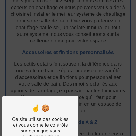
mois plus froids. Chez Ségura, nous sommes des
experts en chauffage et nous pouvons vous aider à
choisir et installer le meilleur système de chauffage
pour votre salle de bain. Que vous préfériez un
chauffage par le sol, un radiateur mural ou tout
autre système, nous vous conseillerons sur la
meilleure option pour votre espace.
Accessoires et finitions personnalisés
Les petits détails font souvent la différence dans
une salle de bain. Ségura propose une variété
d'accessoires et de finitions pour personnaliser
votre salle de bain. Des miroirs éclairés aux
options de carrelage, en passant par les luminaires
élégants, nous avons tout ce qu'il faut pour
transformer votre salle de bain en un espace de
luxe et de confort.
Ce site utilise des cookies
Service complet de A à Z
et vous donne le contrôle
sur ceux que vous
Chez Ségura, nous sommes fiers d'offrir un service